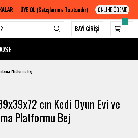
KALAR
ÜYE OL (Satışlarımız Toptandır)
BAYİ GİRİŞİ
DOSE
malama Platformu Bej
39x39x72 cm Kedi Oyun Evi ve
ama Platformu Bej