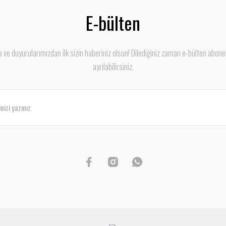
E-bülten
ve duyurularımızdan ilk sizin haberiniz olsun! Dilediğiniz zaman e-bülten abone
ayrılabilirsiniz.