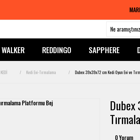
MAR
I WALKER
REDDINGO
SAPPHERE
KEDİ
Kedi Evi-Tırmalama
Dubex 39x39x72 cm Kedi Oyun Evi ve Tır
Dubex 
Tırmal
0 Yorum