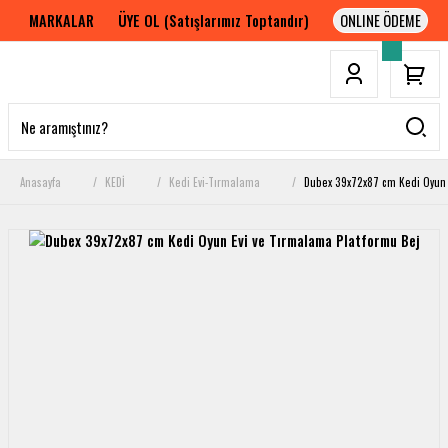
MARKALAR
ÜYE OL (Satışlarımız Toptandır)
Anasayfa
KEDİ
Kedi Evi-Tırmalama
Dubex 39x72x87 cm Kedi Oyun 