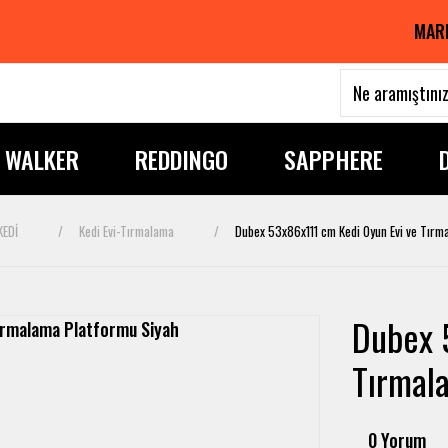
MAR
I WALKER
REDDINGO
SAPPHERE
KEDİ
Kedi Evi-Tırmalama
Dubex 53x86x111 cm Kedi Oyun Evi ve Tırm
Dubex 
Tırmal
0 Yorum