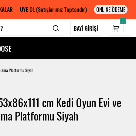
KALAR
ÜYE OL (Satışlarımız Toptandır)
BAYİ GİRİŞİ
DOSE
alama Platformu Siyah
53x86x111 cm Kedi Oyun Evi ve
ama Platformu Siyah