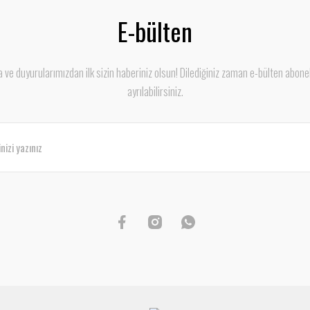
E-bülten
ve duyurularımızdan ilk sizin haberiniz olsun! Dilediğiniz zaman e-bülten abone
ayrılabilirsiniz.