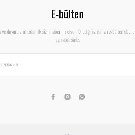
E-bülten
ve duyurularımızdan ilk sizin haberiniz olsun! Dilediğiniz zaman e-bülten abone
ayrılabilirsiniz.