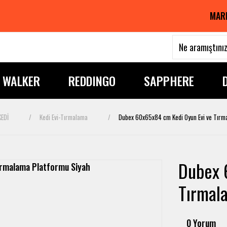
MAR
I WALKER
REDDINGO
SAPPHERE
KEDİ
Kedi Evi-Tırmalama
Dubex 60x65x84 cm Kedi Oyun Evi ve Tırm
Dubex 
Tırmal
0 Yorum