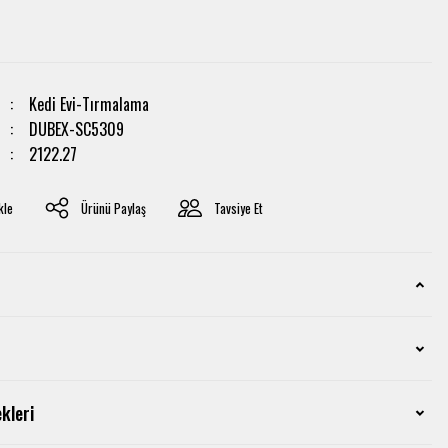
Kedi Evi-Tırmalama
DUBEX-SC5309
2122.27
Ürünü Paylaş
Tavsiye Et
kleri