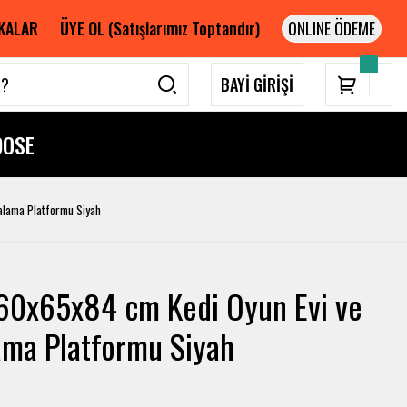
KALAR
ÜYE OL (Satışlarımız Toptandır)
BAYİ GİRİŞİ
DOSE
alama Platformu Siyah
60x65x84 cm Kedi Oyun Evi ve
ama Platformu Siyah