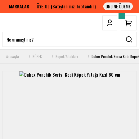
MARKALAR
ÜYE OL (Satışlarımız Toptandır)
Anasayfa
KÖPEK
Köpek Yatakları
Dubex Ponchik Serisi Kedi Köpek 