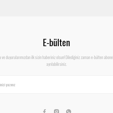
E-bülten
ve duyurularımızdan ilk sizin haberiniz olsun! Dilediğiniz zaman e-bülten abone
ayrılabilirsiniz.