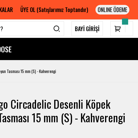
KALAR
ÜYE OL (Satışlarımız Toptandır)
BAYİ GİRİŞİ
DOSE
oyun Tasması 15 mm (S) - Kahverengi
go Circadelic Desenli Köpek
Tasması 15 mm (S) - Kahverengi