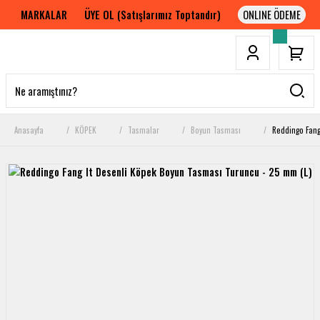
MARKALAR
ÜYE OL (Satışlarımız Toptandır)
Anasayfa
KÖPEK
Tasmalar
Boyun Tasması
Reddingo Fang