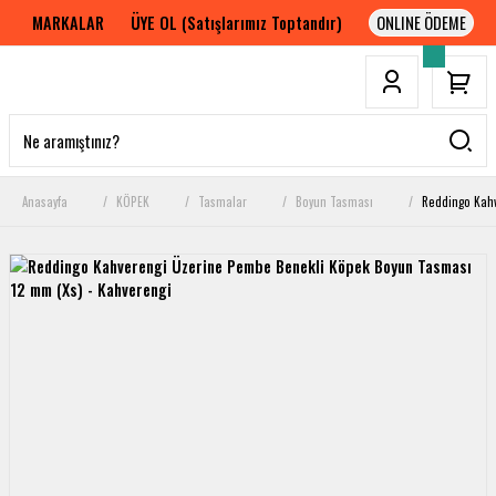
MARKALAR
ÜYE OL (Satışlarımız Toptandır)
Anasayfa
KÖPEK
Tasmalar
Boyun Tasması
Reddingo Kahv