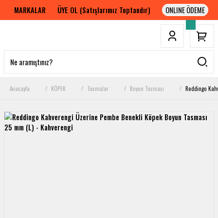
MARKALAR
ÜYE OL (Satışlarımız Toptandır)
Anasayfa
KÖPEK
Tasmalar
Boyun Tasması
Reddingo Kahv