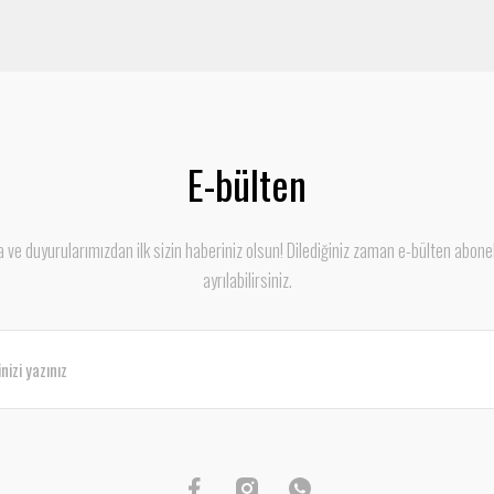
E-bülten
ve duyurularımızdan ilk sizin haberiniz olsun! Dilediğiniz zaman e-bülten abone
ayrılabilirsiniz.