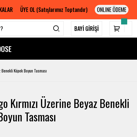
KALAR
ÜYE OL (Satışlarımız Toptandır)
BAYİ GİRİŞİ
DOSE
z Benekli Köpek Boyun Tasması
o Kırmızı Üzerine Beyaz Benekli
Boyun Tasması