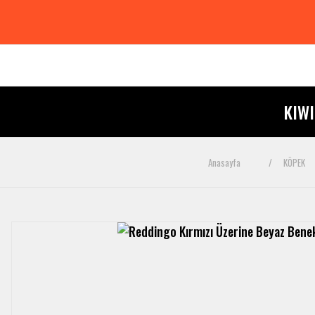
KIW
Anasayfa
KÖPEK