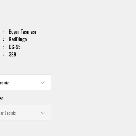
Boyun Tasması
RedDingo
DC-S5
399
er