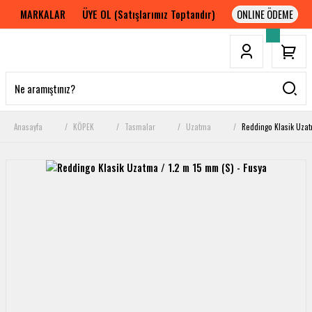
MARKALAR
ÜYE OL (Satışlarımız Toptandır)
Anasayfa
KÖPEK
Tasmalar
Uzatma
Reddingo Klasik Uzat