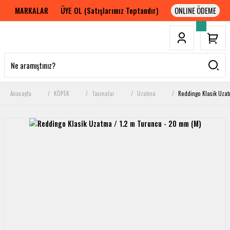
MARKALAR
ÜYE OL (Satışlarımız Toptandır)
Anasayfa
KÖPEK
Tasmalar
Uzatma
Reddingo Klasik Uzat