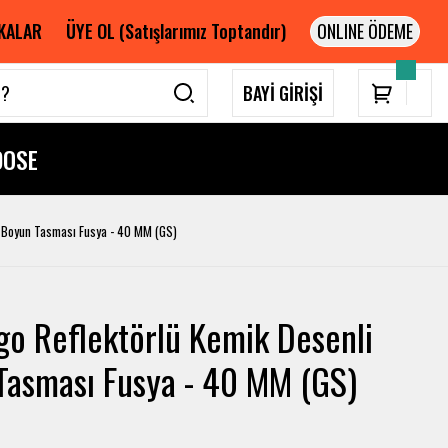
KALAR
ÜYE OL (Satışlarımız Toptandır)
BAYİ GİRİŞİ
DOSE
i Boyun Tasması Fusya - 40 MM (GS)
go Reflektörlü Kemik Desenli
Tasması Fusya - 40 MM (GS)