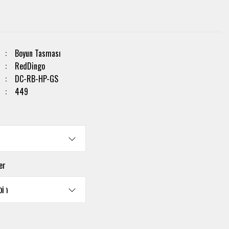
Boyun Tasması
RedDingo
DC-RB-HP-GS
449
er