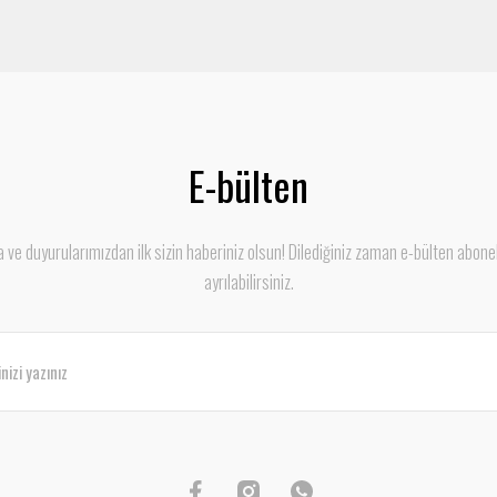
E-bülten
ve duyurularımızdan ilk sizin haberiniz olsun! Dilediğiniz zaman e-bülten abone
ayrılabilirsiniz.