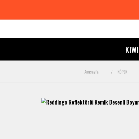
KIW
Anasayfa
KÖPEK