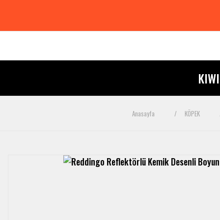
KIW
Anasayfa
KÖPEK