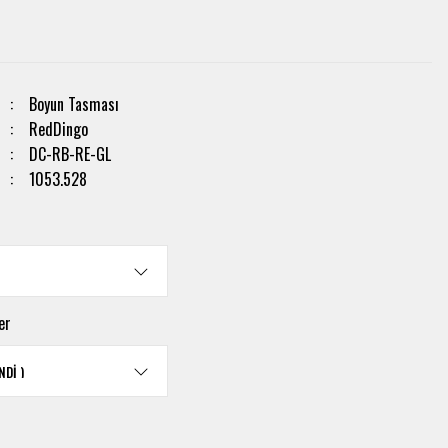
Boyun Tasması
RedDingo
DC-RB-RE-GL
1053.528
er