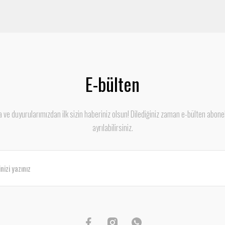
E-bülten
ve duyurularımızdan ilk sizin haberiniz olsun! Dilediğiniz zaman e-bülten abone
ayrılabilirsiniz.