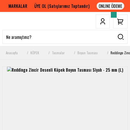
MARKALAR
ÜYE OL (Satışlarımız Toptandır)
Anasayfa
KÖPEK
Tasmalar
Boyun Tasması
Reddingo Zinc