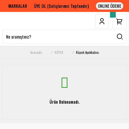
MARKALAR
ÜYE OL (Satışlarımız Toptandır)
Anasayfa
KÖPEK
Köpek Ayakkabısı
Ürün Bulunamadı.