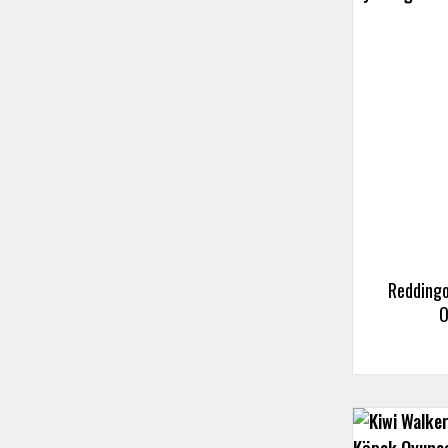
Reddingo
O