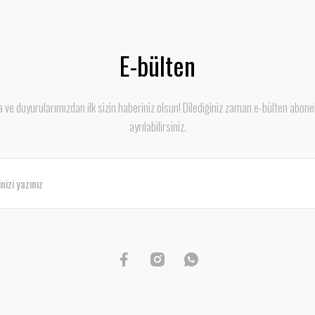
E-bülten
ve duyurularımızdan ilk sizin haberiniz olsun! Dilediğiniz zaman e-bülten abone
ayrılabilirsiniz.