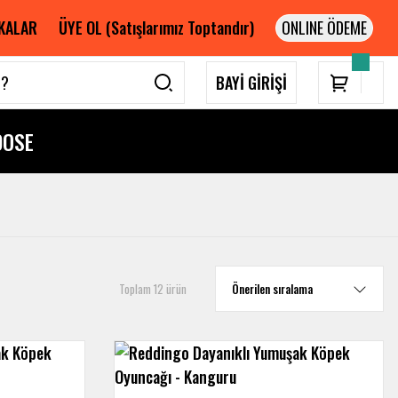
KALAR
ÜYE OL (Satışlarımız Toptandır)
BAYİ GİRİŞİ
DOSE
Toplam 12 ürün