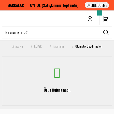
MARKALAR
ÜYE OL (Satışlarımız Toptandır)
Anasayfa
KÖPEK
Tasmalar
Otomatik Gezdirmeler
Ürün Bulunamadı.